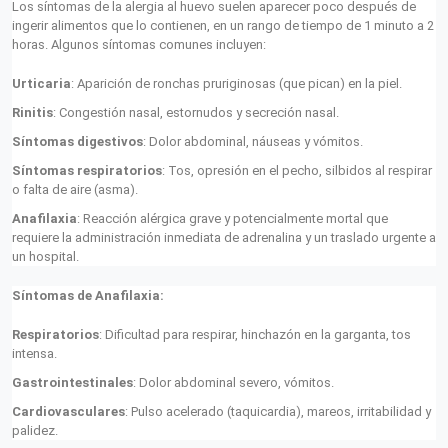
Los síntomas de la alergia al huevo suelen aparecer poco después de
ingerir alimentos que lo contienen, en un rango de tiempo de 1 minuto a 2
horas. Algunos síntomas comunes incluyen:
Urticaria
: Aparición de ronchas pruriginosas (que pican) en la piel.
Rinitis
: Congestión nasal, estornudos y secreción nasal.
Síntomas digestivos
: Dolor abdominal, náuseas y vómitos.
Síntomas respiratorios
: Tos, opresión en el pecho, silbidos al respirar
o falta de aire (asma).
Anafilaxia
: Reacción alérgica grave y potencialmente mortal que
requiere la administración inmediata de adrenalina y un traslado urgente a
un hospital.
Síntomas de Anafilaxia:
Respiratorios
: Dificultad para respirar, hinchazón en la garganta, tos
intensa.
Gastrointestinales
: Dolor abdominal severo, vómitos.
Cardiovasculares
: Pulso acelerado (taquicardia), mareos, irritabilidad y
palidez.