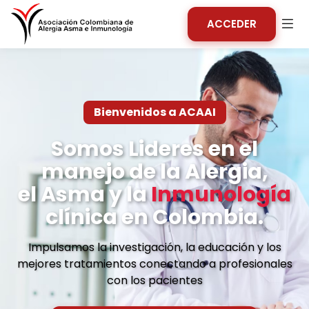
ACCEDER
Bienvenidos a ACAAI
Somos Lideres en el
manejo de la
Alergia,
el Asma y la
Inmunología
clínica en Colombia.
Impulsamos la investigación, la educación y los
mejores tratamientos conectando a profesionales
con los pacientes