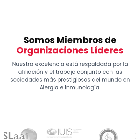
Hoja de vida actualizada
Diploma de pregrado
Resolución de convalidación
Certificado de convalidación
Somos Miembros de
Certificado de estudios de especialidad
Organizaciones Líderes
Fotografía tipo carnet
Nuestra excelencia está respaldada por la
Datos para el directorio web (según
afiliación y el trabajo conjunto con las
formato)
sociedades más prestigiosas del mundo en
Carta de solicitud del interesado
Alergia e Inmunología.
Carta de recomendación de un
miembro activo de ACAAI
¡Asegúrate de que todos los documentos
estén completos para agilizar el proceso!